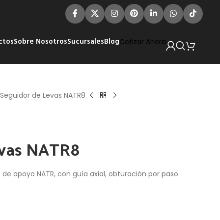
ctos
Sobre Nosotros
Sucursales
Blog
Cotizar Ahora
Seguidor de Levas NATR8
evas NATR8
s de apoyo NATR, con guía axial, obturación por paso