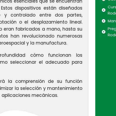
cos esenciales que se encuentran
Curs
stos dispositivos están diseñados
Rod
e y controlado entre dos partes,
Man
rotación o el desplazamiento lineal.
do eran fabricados a mano, hasta su
Pre
Rod
ntos han revolucionado numerosas
eroespacial y la manufactura.
rofundidad cómo funcionan los
 cómo seleccionar el adecuado para
ará la comprensión de su función
imizar la selección y mantenimiento
s aplicaciones mecánicas.