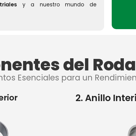
riales
y a nuestro mundo de
entes del Rod
ntos Esenciales para un Rendimie
2. Anillo Inter
erior