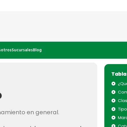
sotros
Sucursales
Blog
Tabla
¿Qu
?
Com
Clas
Tip
ionamiento en general.
Mar
Cat