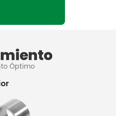
amiento
nto Óptimo
ior