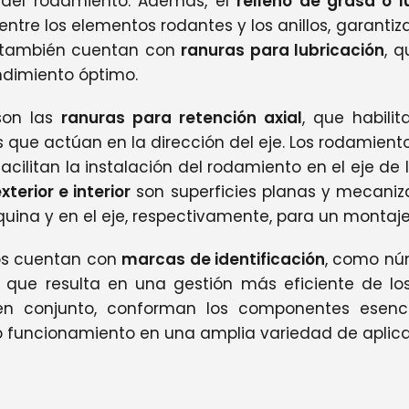
l del rodamiento. Además, el
relleno de grasa o l
e entre los elementos rodantes y los anillos, garan
s también cuentan con
ranuras para lubricación
, q
ndimiento óptimo.
son las
ranuras para retención axial
, que habili
las que actúan en la dirección del eje. Los rodamie
 facilitan la instalación del rodamiento en el eje
xterior e interior
son superficies planas y mecanizad
uina y en el eje, respectivamente, para un montaj
os cuentan con
marcas de identificación
, como nú
o que resulta en una gestión más eficiente de l
s, en conjunto, conforman los componentes esen
 funcionamiento en una amplia variedad de aplica