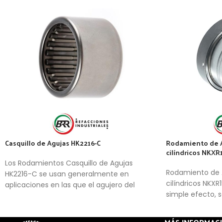
Casquillo de Agujas HK2216-C
Rodamiento de Ag
cilíndricos NKXR
Los Rodamientos Casquillo de Agujas
Rodamiento de Ag
HK2216-C se usan generalmente en
cilíndricos NKXR1
aplicaciones en las que el agujero del
simple efecto, 
soporte no se puede usar como camino
cubierta protect
de rodadura de una corona de agujas, pero
grasa
se requiere una disposición de