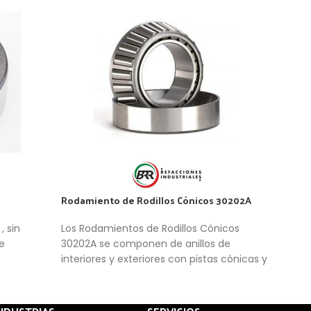
Rodamiento de Rodillos Cónicos 30202A
Roda
 sin
Los Rodamientos de Rodillos Cónicos
Roda
e
30202A se componen de anillos de
inte
interiores y exteriores con pistas cónicas y
Esp
rodillos cónicos en una caja de ventana.
Los rodamientos abiertos no son de
retención automática. Como resultado, el