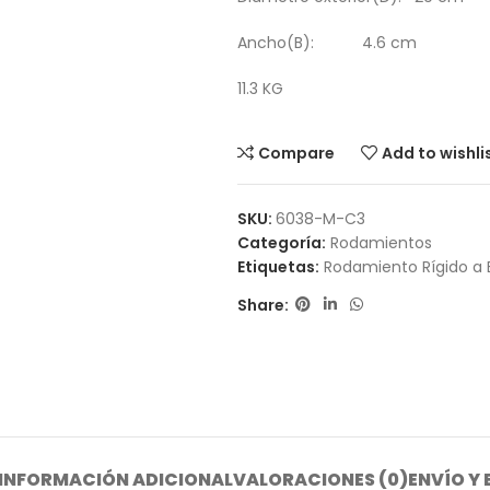
Ancho(B): 4.6 cm
11.3 KG
Compare
Add to wishli
SKU:
6038-M-C3
Categoría:
Rodamientos
Etiquetas:
Rodamiento Rígido a 
Share:
INFORMACIÓN ADICIONAL
VALORACIONES (0)
ENVÍO Y