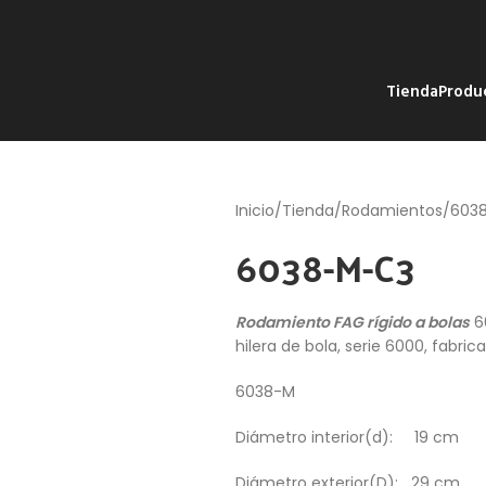
Tienda
Produ
Inicio
Tienda
Rodamientos
603
6038-M-C3
Rodamiento FAG rígido a bolas
6
hilera de bola, serie 6000, fabric
6038-M
Diámetro interior(d): 19 cm
Diámetro exterior(D): 29 cm