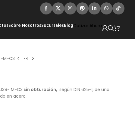
ctos
Sobre Nosotros
Sucursales
Blog
Cotizar Ahora
8-M-C3
038- M-C3
sin obturación,
según DIN 625-1, de una
ado en acero.