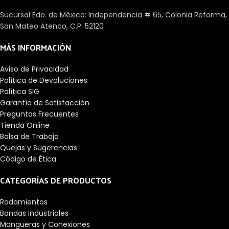
dependiendo de diferentes
aspectos como las cargas, su
Sucursal Edo. de México: Independencia # 65, Colonia Reforma,
precisión, los elementos
San Mateo Atenco, C.P. 52120
rodantes o la velocidad.
MÁS INFORMACIÓN
Aviso de Privacidad
Política de Devoluciones
Política SIG
Garantía de Satisfacción
Preguntas Frecuentes
Tienda Online
Bolsa de Trabajo
Quejas y Sugerencias
Código de Ética
CATEGORÍAS DE PRODUCTOS
Rodamientos
Bandas Industriales
Mangueras y Conexiones