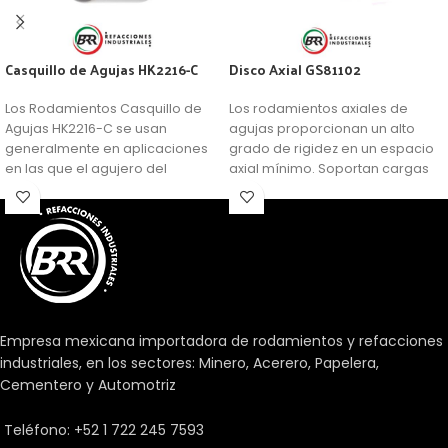
Casquillo de Agujas HK2216-C
Disco Axial GS81102
Los Rodamientos Casquillo de
Los rodamientos axiales de
Agujas HK2216-C se usan
agujas proporcionan un alto
generalmente en aplicaciones
grado de rigidez en un espacio
en las que el agujero del
axial mínimo. Soportan cargas
soporte no se puede usar como
axiales elevadas. El rodamiento
camino de rodadura de una
de agujas es un rodamiento de
corona de agujas, pero se
rodillos cilíndricos con un
requiere una disposición de
diámetro pequeño respecto a
rodamientos muy compacta y
su longitud. El perfil modificado
económica.
de rodillo o del camino de
rodadura evita los picos de
tensión para prolongar la vida
Empresa mexicana importadora de rodamientos y refacciones
útil del rodamiento. Los
industriales, en los sectores: Minero, Acerero, Papelera,
rodamientos facilitan el
Cementero y Automotriz
desplazamiento entre un eje y
las piezas que se unen a él. Hay
Teléfono: +52 1 722 245 7593
una gran cantidad de tipos