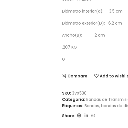
Diámetro interior(d): 3.5 cm
Diámetro exterior(D): 6.2 cm
Ancho(B): 2 cm
.207 KG
G
Compare
Add to wishli
SKU:
3VX530
Categoría:
Bandas de Transmis
Etiquetas:
Bandas
,
bandas de dis
Share: