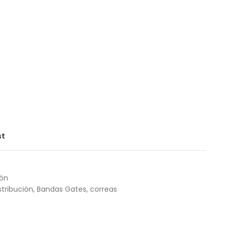
st
ión
tribución
,
Bandas Gates
,
correas