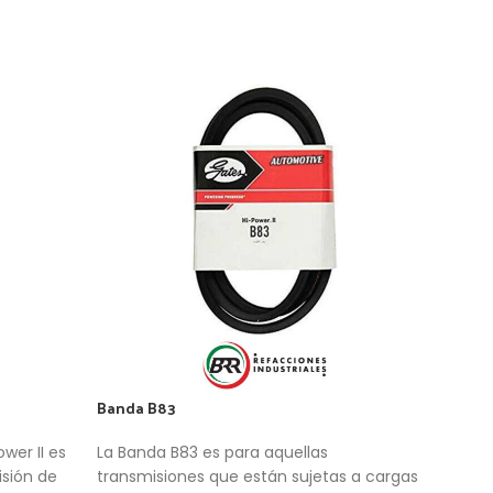
Banda B83
Band
wer II es
La Banda B83 es para aquellas
Esta
sión de
transmisiones que están sujetas a cargas
corr