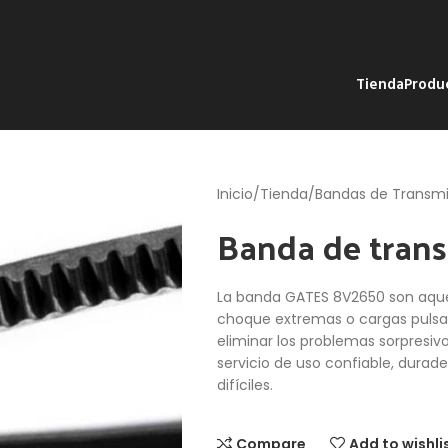
Tienda
Produ
Inicio
Tienda
Bandas de Transmi
Banda de tran
La banda GATES 8V2650 son aquel
choque extremas o cargas pulsant
eliminar los problemas sorpresiv
servicio de uso confiable, durad
difíciles.
Compare
Add to wishli