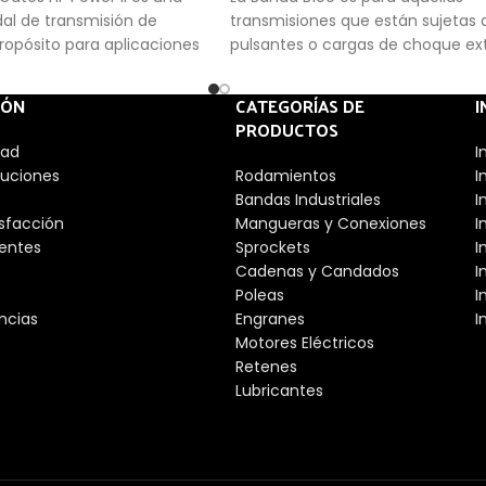
dal de transmisión de
transmisiones que están sujetas 
ropósito para aplicaciones
pulsantes o cargas de choque e
IÓN
CATEGORÍAS DE
I
PRODUCTOS
dad
I
luciones
Rodamientos
I
Bandas Industriales
I
isfacción
Mangueras y Conexiones
I
entes
Sprockets
I
Cadenas y Candados
I
Poleas
I
ncias
Engranes
I
Motores Eléctricos
Retenes
Lubricantes