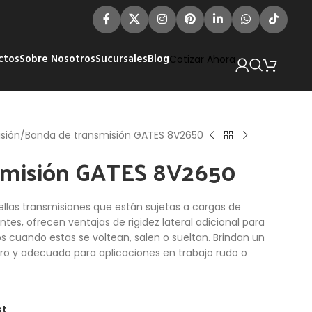
ctos
Sobre Nosotros
Sucursales
Blog
Cotizar Ahora
sión
Banda de transmisión GATES 8V2650
smisión GATES 8V2650
las transmisiones que están sujetas a cargas de
es, ofrecen ventajas de rigidez lateral adicional para
os cuando estas se voltean, salen o sueltan. Brindan un
ero y adecuado para aplicaciones en trabajo rudo o
st