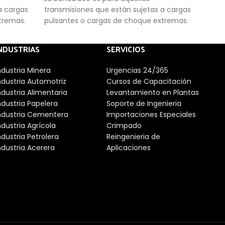
a cargas
transmisiones que están sujetas a cargas
tran
xtremas.
pulsantes o cargas de choque extremas.
puls
NDUSTRIAS
SERVICIOS
ndustria Minera
Urgencias 24/365
ndustria Automotriz
Cursos de Capacitación
ndustria Alimentaria
Levantamiento en Plantas
ndustria Papelera
Soporte de Ingenieria
ndustria Cementera
Importaciones Especiales
ndustria Agrícola
Crimpado
ndustria Petrolera
Reingenieria de
ndustria Acerera
Aplicaciones