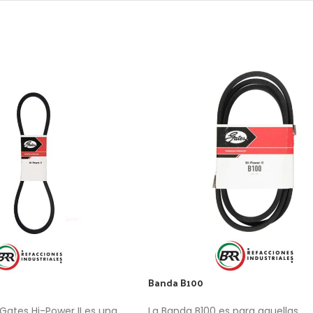
Banda B100
Gates Hi-Power II es una
La Banda B100 es para aquellas