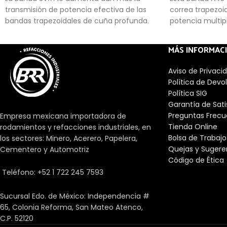
transmisión de potencia efectiva de las
correa trapezoi
bandas trapezoidales de cuña profunda.
potencia multip
generalizadas.
MÁS INFORMAC
Aviso de Privaci
Política de Devo
Política SIG
Garantía de Sat
Preguntas Frecu
Empresa mexicana importadora de
Tienda Online
rodamientos y refacciones industriales, en
Bolsa de Trabajo
los sectores: Minero, Acerero, Papelera,
Quejas y Sugere
Cementero y Automotriz
Código de Ética
Teléfono: +52 1 722 245 7593
Sucursal Edo. de México: Independencia #
65, Colonia Reforma, San Mateo Atenco,
C.P. 52120