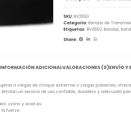
SKU:
8V2650
Categoría:
Bandas de Transmis
Etiquetas:
8V2650
,
Bandas
,
band
Share:
INFORMACIÓN ADICIONAL
VALORACIONES (0)
ENVÍO Y
etas a cargas de choque extremas o cargas pulsantes, ofrecen ve
 Brindan un servicio de uso confiable, duradero y adecuado para 
lor, ozono y aceit.es.
la fuerza.