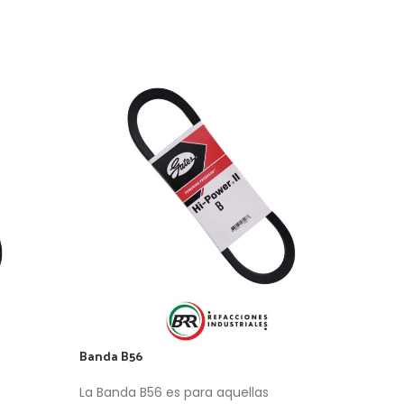
Banda B56
Band
La Banda B56 es para aquellas
Esta