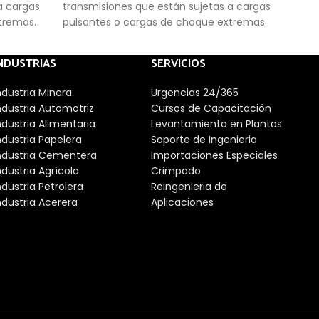
a cargas
transmisiones que están sujetas a cargas
corr
xtremas.
pulsantes o cargas de choque extremas.
pote
gene
NDUSTRIAS
SERVICIOS
ndustria Minera
Urgencias 24/365
ndustria Automotriz
Cursos de Capacitación
ndustria Alimentaria
Levantamiento en Plantas
ndustria Papelera
Soporte de Ingenieria
ndustria Cementera
Importaciones Especiales
ndustria Agrícola
Crimpado
ndustria Petrolera
Reingenieria de
ndustria Acerera
Aplicaciones