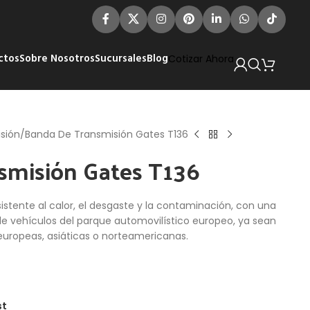
ctos
Sobre Nosotros
Sucursales
Blog
Cotizar Ahora
sión
Banda De Transmisión Gates T136
smisión Gates T136
stente al calor, el desgaste y la contaminación, con una
de vehículos del parque automovilístico europeo, ya sean
 europeas, asiáticas o norteamericanas.
st