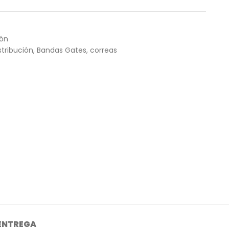
ión
tribución
,
Bandas Gates
,
correas
 ENTREGA