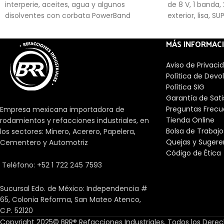
interperie, aceites, agua y algunos
de 8 V, 1 banda,
disolventes con corbata PowerBand
exterior, lisa, S
MÁS INFORMAC
Aviso de Privaci
Política de Devo
Política SIG
Garantía de Sat
Preguntas Frecu
Empresa mexicana importadora de
Tienda Online
rodamientos y refacciones industriales, en
Bolsa de Trabajo
los sectores: Minero, Acerero, Papelera,
Quejas y Sugere
Cementero y Automotriz
Código de Ética
Teléfono: +52 1 722 245 7593
Sucursal Edo. de México: Independencia #
65, Colonia Reforma, San Mateo Atenco,
C.P. 52120
Copyright 2025© BRR® Refacciones Industriales, Todos los Dere