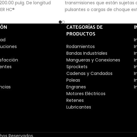
 200.00 pulg. De longitud
transmisiones que están sujetas 
UPER HC®
pulsantes o cargas de choque e
IÓN
CATEGORÍAS DE
I
PRODUCTOS
dad
I
luciones
Rodamientos
I
Bandas Industriales
I
isfacción
Mangueras y Conexiones
I
entes
Sprockets
I
Cadenas y Candados
I
Poleas
I
ncias
Engranes
I
Motores Eléctricos
Retenes
Lubricantes
chos Reservados.