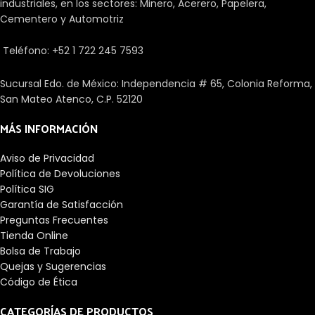
industriales, en los sectores: Minero, Acerero, Papelera,
rodamientos facilitan el
axiales en un sentido.
Cementero y Automotriz
desplazamiento entre un eje y
las piezas que se unen a él. Hay
Teléfono: +52 1 722 245 7593
una gran cantidad de tipos
dependiendo de diferentes
aspectos como las cargas, su
Sucursal Edo. de México: Independencia # 65, Colonia Reforma,
precisión, los elementos
San Mateo Atenco, C.P. 52120
rodantes o la velocidad.
MÁS INFORMACIÓN
Aviso de Privacidad
Política de Devoluciones
Política SIG
Garantía de Satisfacción
Preguntas Frecuentes
Tienda Online
Bolsa de Trabajo
Quejas y Sugerencias
Código de Ética
CATEGORÍAS DE PRODUCTOS