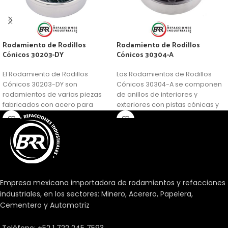
Rodamiento de Rodillos
Rodamiento de Rodillos
Cónicos 30203-DY
Cónicos 30304-A
El Rodamiento de Rodillos
Los Rodamientos de Rodillos
Cónicos 30203-DY son
Cónicos 30304-A se componen
rodamientos de varias piezas
de anillos de interiores y
fabricados con acero para
exteriores con pistas cónicas y
rodamientos. Consisten en
rodillos cónicos en una caja de
anillos sólidos internos y
ventana.
externos con pistas de rodadura
cónicas y rodillos cónicos en
una jaula. Su diseño les permite
soportar elevadas cargas
axiales radiales y
Empresa mexicana importadora de rodamientos y refacciones
unidireccionales.
industriales, en los sectores: Minero, Acerero, Papelera,
Cementero y Automotriz
Teléfono: +52 1 722 245 7593