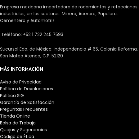
separado del anillo exterior. Hay
rodamientos de simple efecto y
Empresa mexicana importadora de rodamientos y refacciones
rodamientos de tamaño
sólo pueden soportar cargas
industriales, en los sectores: Minero, Acerero, Papelera,
métrico y en pulgadas
axiales en un sentido.
Cementero y Automotriz
disponibles. Los diseños con una
K en la designación tienen las
dimensiones en pulgadas. Para
Teléfono: +52 1 722 245 7593
diseños nuevos, sin embargo,
deben utilizarse
Sucursal Edo. de México: Independencia # 65, Colonia Reforma,
preferiblemente rodamientos
San Mateo Atenco, C.P. 52120
con tamaños métricos.
MÁS INFORMACIÓN
Aviso de Privacidad
Política de Devoluciones
Política SIG
Garantía de Satisfacción
Preguntas Frecuentes
Tienda Online
Bolsa de Trabajo
Quejas y Sugerencias
Código de Ética