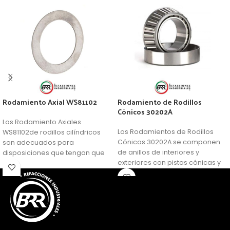
Rodamiento Axial WS81102
Rodamiento de Rodillos
Cónicos 30202A
Los Rodamiento Axiales
Los Rodamientos de Rodillos
WS81102de rodillos cilíndricos
Cónicos 30202A se componen
son adecuados para
de anillos de interiores y
disposiciones que tengan que
exteriores con pistas cónicas y
soportar grandes cargas
rodillos cónicos en una caja de
axiales. Además, son
ventana. Los rodamientos
relativamente insensibles a las
abiertos no son de retención
cargas de choque, son muy
automática. Como resultado, el
rígidos y requieren un espacio
anillo interior con los rodillos y la
axial mínimo. Se suministran,
caja se puede montar
como estándar, como