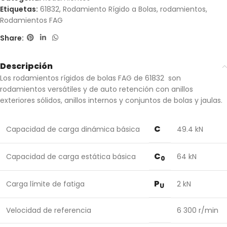
Etiquetas:
61832
,
Rodamiento Rígido a Bolas
,
rodamientos
,
Rodamientos FAG
Share:
Descripción
Los rodamientos rígidos de bolas FAG de 61832 son
rodamientos versátiles y de auto retención con anillos
exteriores sólidos, anillos internos y conjuntos de bolas y jaulas.
C
Capacidad de carga dinámica básica
49.4 kN
C
Capacidad de carga estática básica
64 kN
0
P
Carga límite de fatiga
2 kN
U
Velocidad de referencia
6 300 r/min