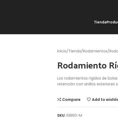
Tienda
Produ
Inicio
Tienda
Rodamientos
Roda
Rodamiento Rí
Los rodamientos rígidos de bola
retención con anillos exteriores s
Compare
Add to wishli
SKU:
61860-M