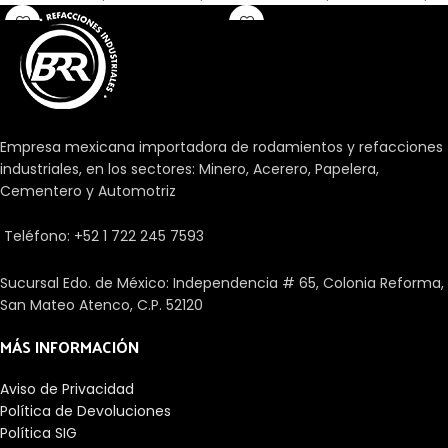
rodillos cónicos en una caja de
rodillos cónicos en una caja de
ventana. Los rodamientos
ventana.
abiertos no son de retención
automática. Como resultado, el
anillo interior con los rodillos y la
caja se puede montar
separado del anillo exterior. Hay
Empresa mexicana importadora de rodamientos y refacciones
rodamientos de tamaño
industriales, en los sectores: Minero, Acerero, Papelera,
métrico y en pulgadas
Cementero y Automotriz
disponibles. Los diseños con una
K en la designación tienen las
dimensiones en pulgadas. Para
Teléfono: +52 1 722 245 7593
diseños nuevos, sin embargo,
deben utilizarse
Sucursal Edo. de México: Independencia # 65, Colonia Reforma,
preferiblemente rodamientos
San Mateo Atenco, C.P. 52120
con tamaños métricos.
MÁS INFORMACIÓN
Aviso de Privacidad
Política de Devoluciones
Política SIG