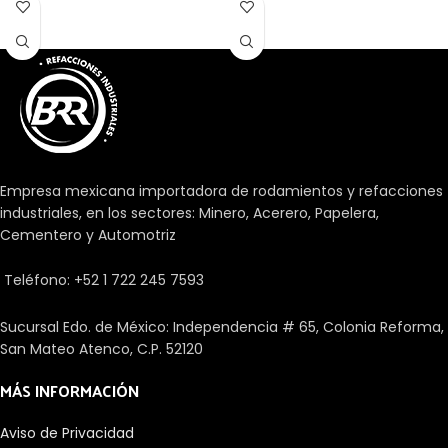
camino de rodadura de una
aguja y, por lo tanto, ofrecen
corona de agujas, pero se
una capacidad de carga
requiere una disposición de
extremadamente alta dentro de
rodamientos muy compacta y
un sobre de diseño muy
económica.
pequeño. Sin embargo, su uso a
altas velocidades está
restringido.
Empresa mexicana importadora de rodamientos y refacciones
industriales, en los sectores: Minero, Acerero, Papelera,
Cementero y Automotriz
Teléfono: +52 1 722 245 7593
Sucursal Edo. de México: Independencia # 65, Colonia Reforma,
San Mateo Atenco, C.P. 52120
MÁS INFORMACIÓN
Aviso de Privacidad