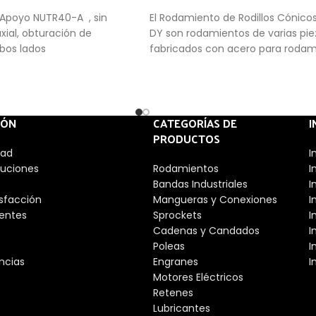
Apoyo NUTR40-A , sin
El Rodamiento de Rodillos Cónico
axial, obturación de
DY son rodamientos de varias pie
mbos lados
fabricados con acero para rodam
Consisten en anillos sólidos intern
externos con pistas de rodadura 
rodillos cónicos en una jaula. Su d
permite soportar elevadas cargas
IÓN
CATEGORÍAS DE
I
radiales y unidireccionales.
PRODUCTOS
dad
I
luciones
Rodamientos
I
Bandas Industriales
I
isfacción
Mangueras y Conexiones
I
entes
Sprockets
I
Cadenas y Candados
I
Poleas
I
ncias
Engranes
I
Motores Eléctricos
Retenes
Lubricantes