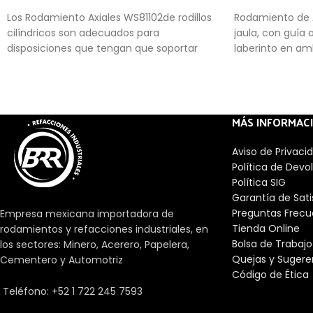
Los Rodamiento Axiales WS81102de rodillos
Rodamiento de 
cilíndricos son adecuados para
jaula, con guía 
disposiciones que tengan que soportar
laberinto en a
grandes cargas axiales. Además, son
relativamente insensibles a las cargas de
choque, son muy rígidos y requieren un
espacio axial mínimo. Se suministran,
MÁS INFORMAC
como estándar, como rodamientos de
simple efecto y sólo pueden soportar
Aviso de Privaci
cargas axiales en un sentido.
Política de Devo
Política SIG
Garantía de Sat
Preguntas Frecu
Empresa mexicana importadora de
Tienda Online
rodamientos y refacciones industriales, en
Bolsa de Trabajo
los sectores: Minero, Acerero, Papelera,
Quejas y Sugere
Cementero y Automotriz
Código de Ética
Teléfono: +52 1 722 245 7593