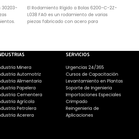
s 30203-
El Rodamiento Rígido a Bolas 6200-C-2Z-
Los 
zas
L038 FAG es un rodamiento de varias
C3 s
ientos.
piezas fabricado con acero para
que 
os y
rodamientos. Consisten en anillos sólidos
velo
cónicas y
internos y externos con pistas de rodadura
axia
iseño les
cónicas y rodillos cónicos en una jaula. Su
 axiales
diseño les permite soportar elevadas
NDUSTRIAS
SERVICIOS
cargas axiales radiales y unidireccionales.
ndustria Minera
Urgencias 24/365
ndustria Automotriz
Cursos de Capacitación
ndustria Alimentaria
Levantamiento en Plantas
ndustria Papelera
Soporte de Ingenieria
ndustria Cementera
Importaciones Especiales
ndustria Agrícola
Crimpado
ndustria Petrolera
Reingenieria de
ndustria Acerera
Aplicaciones