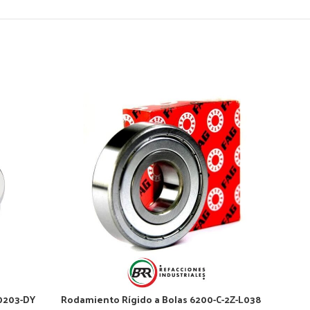
0203-DY
Rodamiento Rígido a Bolas 6200-C-2Z-L038
Roda