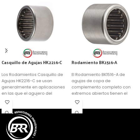
Casquillo de Agujas HK2216-C
Rodamiento BK1516-A
Los Rodamientos Casquillo de
El Rodamiento BK1516-A de
Agujas HK2216-C se usan
agujas de copa de
generalmente en aplicaciones
complemento completo con
en las que el agujero del
extremos abiertos tienen el
soporte no se puede usar como
número máximo de rodillos de
camino de rodadura de una
aguja y, por lo tanto, ofrecen
corona de agujas, pero se
una capacidad de carga
requiere una disposición de
extremadamente alta dentro de
rodamientos muy compacta y
un sobre de diseño muy
económica.
pequeño. Sin embargo, su uso a
altas velocidades está